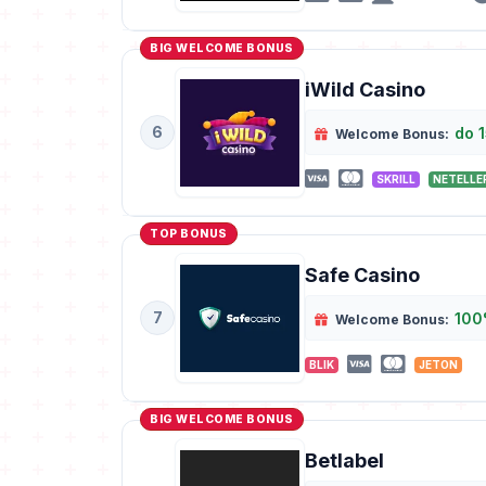
BIG WELCOME BONUS
WHY WE LIKE IT
Obsługa kont w PLN
iWild Casino
Duży wybór gier kasynowych i gier na żywo
Obsługa tradycyjnych płatności i kryptowalut
6
do 
Welcome Bonus:
SKRILL
NETELLE
TOP BONUS
WHY WE LIKE IT
RTP: 96%
Safe Casino
Minimalny depozyt: 40 zł
Czas wypłaty: 1–24 godziny
7
100
Welcome Bonus:
Gry kasynowe: 6000+
BLIK
JETON
M
BIG WELCOME BONUS
WHY WE LIKE IT
Obsługa BLIK dla szybkich płatności lokalnych
Betlabel
Niski próg wejścia i elastyczne metody bankowe