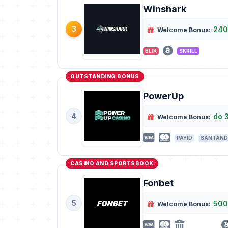
Duży wybór gier: 7 000+
Winshark
Wiele metod płatności
Obsługa kryptowalut
3
240
Welcome Bonus:
Kasyno przyjazne dla urządzeń mobilnych
BLIK
SKRILL
OUTSTANDING BONUS
WHY WE LIKE IT
RTP: 96%
PowerUp
Minimalny depozyt: 10 zł
Czas wypłaty: 1–24 godziny
4
do 
Welcome Bonus:
Gry kasynowe: 7000+
PAYID
SANTAND
CASINO AND SPORTSBOOK
WHY WE LIKE IT
Szybkie i wygodne metody wpłat
Fonbet
Obsługa zaufanych metod płatności
Duży pakiet powitalny
5
500
Welcome Bonus:
MIFINITY