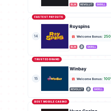
BLIK
REVOLUT
SKRILL
FASTEST PAYOUTS
WHY WE LIKE IT
RTP: 97%
Royspins
Min Deposit: 20 zł
Payout speed: Under 1 hour
14
250
Welcome Bonus:
Casino Games: 5000+
BLIK
SKRILL
TRUSTED BRAND
WHY WE LIKE IT
RTP: 96%
Winbay
Min Deposit: 5 zł
Payout speed: Under 1 hour
15
100
Welcome Bonus:
Casino Games: 5500+
REVOLUT
SKRILL
BEST MOBILE CASINO
WHY WE LIKE IT
RTP: 97%