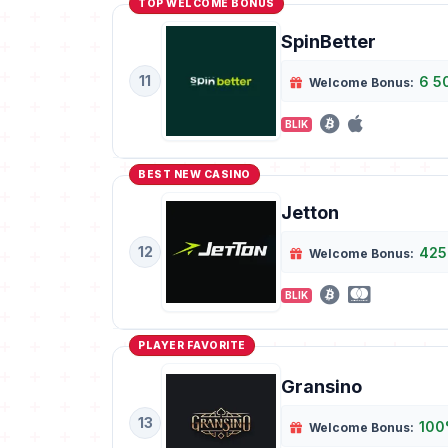
TOP WELCOME BONUS
WHY WE LIKE IT
RTP: 97%
SpinBetter
Minimalny depozyt: 10 zł
Czas wypłaty: 1–24 godziny
11
6 50
Welcome Bonus:
Gry kasynowe: 6000+
BLIK
BEST NEW CASINO
WHY WE LIKE IT
RTP: 96%
Jetton
Min Deposit: 5 zł
Payout speed: Instant
12
425
Welcome Bonus:
Casino Games: 7000+
BLIK
PLAYER FAVORITE
WHY WE LIKE IT
RTP: 97%
Gransino
Min Deposit: 10 zł
Payout speed: 1-3 hours
13
100
Welcome Bonus:
Casino Games: 4000+