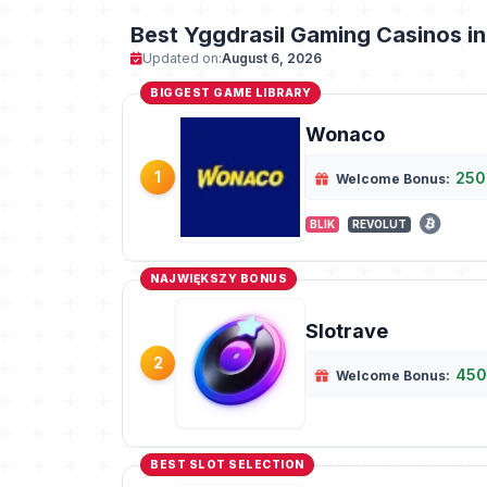
Best Yggdrasil Gaming Casinos i
Updated on:
August 6, 2026
BIGGEST GAME LIBRARY
Wonaco
1
250
Welcome Bonus:
BLIK
REVOLUT
NAJWIĘKSZY BONUS
WHY WE LIKE IT
RTP: 96%
Slotrave
Minimalny depozyt: 10 zł
Czas wypłaty: 1–24 godziny
2
450
Welcome Bonus:
Gry kasynowe: 8000+
BEST SLOT SELECTION
WHY WE LIKE IT