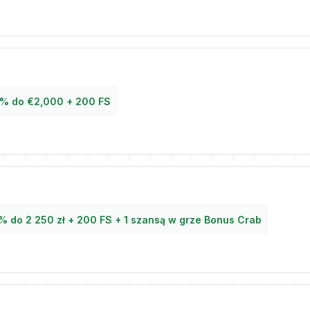
GOOD TO KNOW
Interface can feel cluttered
% do €2,000 + 200 FS
GOOD TO KNOW
Limited live dealer games
% do 2 250 zł + 200 FS + 1 szansą w grze Bonus Crab
GOOD TO KNOW
Smaller welcome bonus