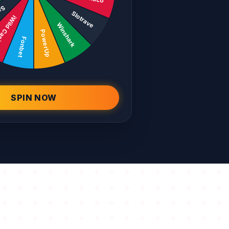
SPIN NOW