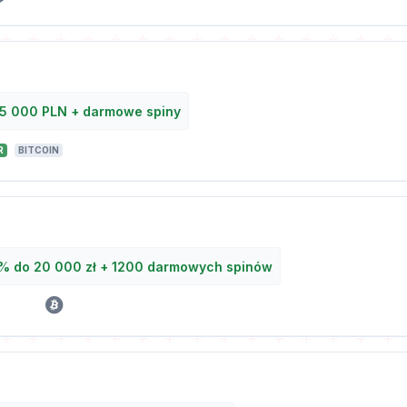
GOOD TO KNOW
Działa na licencji Curaçao zamiast 
15 000 PLN + darmowe spiny
R
BITCOIN
GOOD TO KNOW
Licencja offshore
% do 20 000 zł + 1200 darmowych spinów
IFINITY
GOOD TO KNOW
Mniejszy wybór płatności krypto