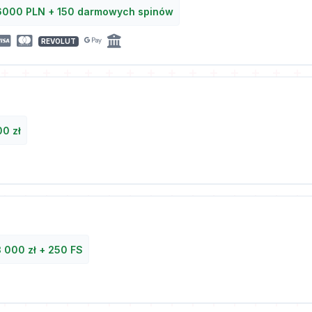
6000 PLN + 150 darmowych spinów
REVOLUT
GOOD TO KNOW
Wymagania dotyczące obrotu b
ści e-portfelami
00 zł
GOOD TO KNOW
Brak darmowych spinów w bonus
3 000 zł + 250 FS