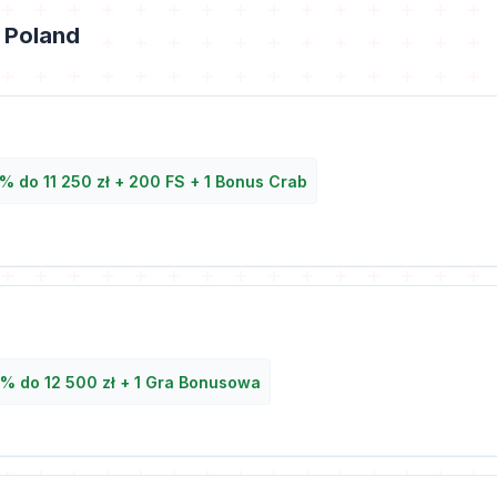
n Poland
% do 11 250 zł + 200 FS + 1 Bonus Crab
GOOD TO KNOW
Minus:
Przetwarzanie wypłat może być 
% do 12 500 zł + 1 Gra Bonusowa
GOOD TO KNOW