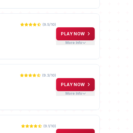
polskiej licencji
(9.5/10)
PLAY NOW
More Info
(9.3/10)
PLAY NOW
More Info
walutowych
(9.1/10)